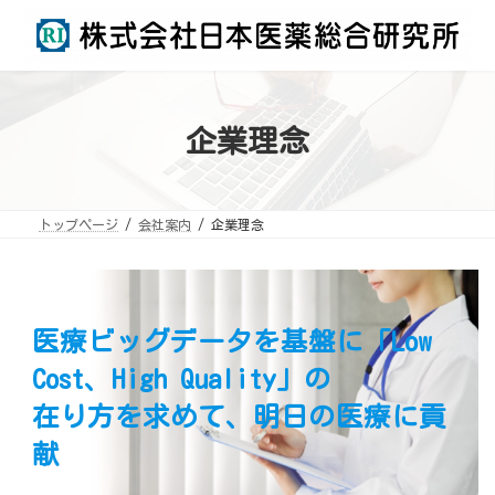
コ
ナ
ン
ビ
テ
ゲ
ン
ー
ツ
シ
へ
ョ
ス
ン
キ
に
ッ
移
企業理念
プ
動
トップページ
会社案内
企業理念
医療ビッグデータを基盤に「Low
Cost、High Quality」の
在り方を求めて、明日の医療に貢
献