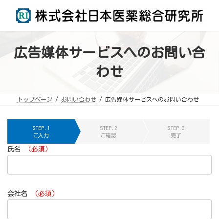
コ
ナ
ン
ビ
テ
ゲ
ン
ー
ツ
シ
へ
ョ
ス
ン
広告媒体サービスへのお問い合
キ
に
ッ
移
プ
動
わせ
トップページ
お問い合わせ
広告媒体サービスへのお問い合わせ
STEP.1
STEP.2
STEP.3
ご入力
ご確認
完了
氏名
（必須）
会社名
（必須）