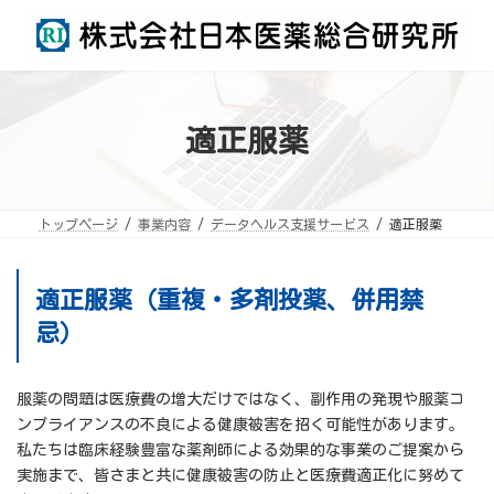
コ
ナ
ン
ビ
テ
ゲ
ン
ー
ツ
シ
へ
ョ
ス
ン
キ
に
ッ
移
適正服薬
プ
動
トップページ
事業内容
データヘルス支援サービス
適正服薬
適正服薬（重複・多剤投薬、併用禁
忌）
服薬の問題は医療費の増大だけではなく、副作用の発現や服薬コ
ンプライアンスの不良による健康被害を招く可能性があります。
私たちは臨床経験豊富な薬剤師による効果的な事業のご提案から
実施まで、皆さまと共に健康被害の防止と医療費適正化に努めて