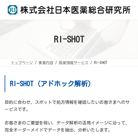
コ
ナ
ン
ビ
テ
ゲ
ン
ー
ツ
シ
へ
ョ
ス
ン
キ
に
ッ
移
RI-SHOT
プ
動
トップページ
事業内容
医薬情報サービス
RI-SHOT
RI-SHOT（アドホック解析）
目的に合わせ、スポットで処方情報を確認したいお客さまへのサ
ービスです。
お客さまのご要望を伺い、データ解析の活用イメージに沿って、
完全オーダーメイドでデータを抽出、分析いたします。