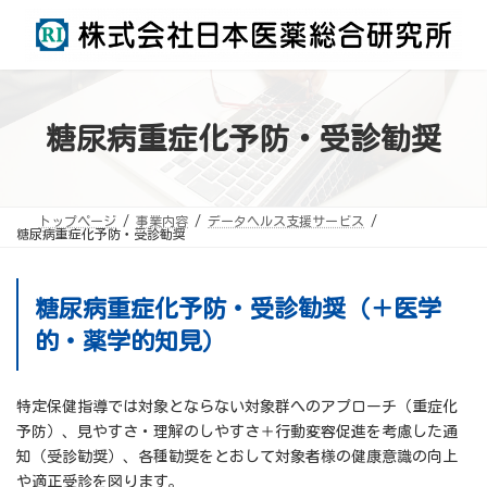
コ
ナ
ン
ビ
テ
ゲ
ン
ー
ツ
シ
へ
ョ
ス
ン
キ
に
ッ
移
糖尿病重症化予防・受診勧奨
プ
動
トップページ
事業内容
データヘルス支援サービス
糖尿病重症化予防・受診勧奨
糖尿病重症化予防・受診勧奨（＋医学
的・薬学的知見）
特定保健指導では対象とならない対象群へのアプローチ（重症化
予防）、見やすさ・理解のしやすさ＋行動変容促進を考慮した通
知（受診勧奨）、各種勧奨をとおして対象者様の健康意識の向上
や適正受診を図ります。