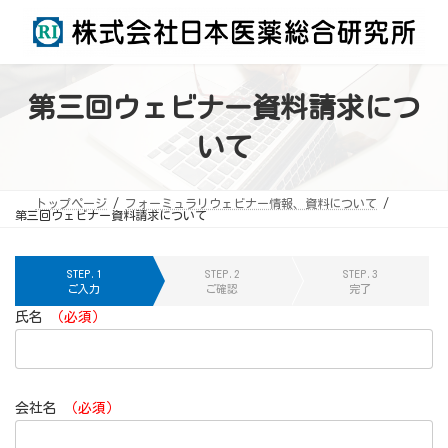
コ
ナ
ン
ビ
テ
ゲ
ン
ー
ツ
シ
へ
ョ
ス
ン
第三回ウェビナー資料請求につ
キ
に
ッ
移
プ
動
いて
トップページ
フォーミュラリウェビナー情報、資料について
第三回ウェビナー資料請求について
STEP.1
STEP.2
STEP.3
ご入力
ご確認
完了
氏名
（必須）
会社名
（必須）