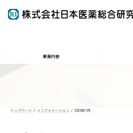
コ
ナ
ン
ビ
テ
ゲ
ン
ー
ツ
シ
へ
ョ
ス
ン
キ
に
ッ
移
プ
動
事業内容
トップページ
インフォメーション
2020年7月