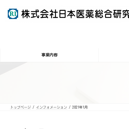
コ
ナ
ン
ビ
テ
ゲ
ン
ー
ツ
シ
へ
ョ
ス
ン
キ
に
ッ
移
プ
動
事業内容
トップページ
インフォメーション
2021年1月