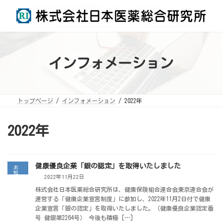
コ
ナ
ン
ビ
テ
ゲ
ン
ー
ツ
シ
へ
ョ
ス
ン
キ
に
ッ
移
インフォメーション
プ
動
トップページ
インフォメーション
2022年
2022年
健康優良企業「銀の認定」を取得いたしました
お
知
2022年11月22日
ら
せ
株式会社日本医薬総合研究所は、健康保険組合連合会東京連合会が
運営する「健康企業宣言制度」に参加し、2022年11月2日付で健康
企業宣言「銀の認定」を取得いたしました。（健康優良企業認定番
号 健銀第2264号） 今後も積極 […]