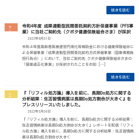
続きを読む
令和4年度 成果連動型民間委託契約方針保健事業（PFS事
サ
ー
業）に当社ご契約先（クボタ健康保険組合さま）が採択
ビ
ス
2022年8月31日
令和４年度高齢者医療運営円滑化等補助金における健康保険組合に
よる保健事業「成果連動型民間委託契約方式保健事業（国庫債務負
担行為分）」において、当社ご契約先 クボタ健康保険組合さまの
「服薬適正化事業」が採択されたことをお知 […]
続きを読む
『「リフィル処方箋」導入を前に、長期Do処方に関する
ト
ピ
分析結果：生活習慣病薬は長期Do処方割合が大きく』を
ッ
ク
プレスリリースいたしました。
2022年3月30日
『「リフィル処方箋」導入を前に、長期Do処方に関する分析結果：
生活習慣病薬は長期Do処方割合が大きく』レポートを配信「リフィ
ル処方箋」導入を前に、長期Do処方に関する分析結果：生活習慣病
薬は長期Do処方割合が大きく